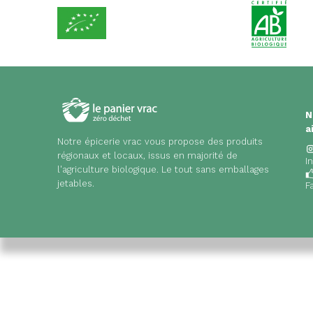
N
a
Notre épicerie vrac vous propose des produits
régionaux et locaux, issus en majorité de
I
l'agriculture biologique. Le tout sans emballages
jetables.
F