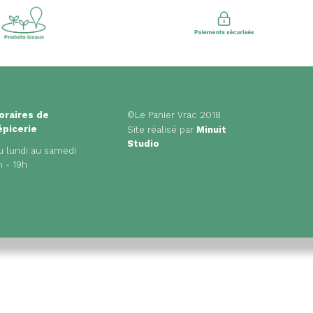
oraires de
©Le Panier Vrac 2018
'épicerie
Site réalisé par
Minuit
Studio
u lundi au samedi
h - 19h