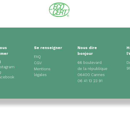
ous
Se renseigner
Nous dire
H
imer
bonjour
l
FAQ
66 boulevard
D
CGV
nstagram
9
de la république
Mentions
légales
06400 Cannes
acebook
06 41 13 23 91