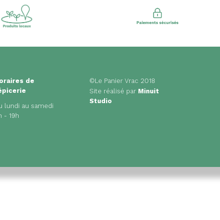
oraires de
©Le Panier Vrac 2018
'épicerie
Site réalisé par
Minuit
Studio
u lundi au samedi
h - 19h