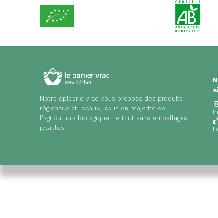
N
a
Notre épicerie vrac vous propose des produits
régionaux et locaux, issus en majorité de
I
l'agriculture biologique. Le tout sans emballages
jetables.
F