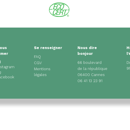
ous
Se renseigner
Nous dire
H
imer
bonjour
l
FAQ
66 boulevard
D
CGV
nstagram
9
de la république
Mentions
légales
06400 Cannes
acebook
06 41 13 23 91