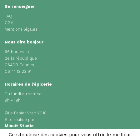
Se renseigner
FAQ
CGV
Mentions légales
Nous dire bonjour
66 boulevard
de la république
06400 Cannes
06 41 13 23 91
Horaires de l'épicerie
Du lundi au samedi
9h - 19h
©Le Panier Vrac 2018
Site réalisé par
Minuit Studio
Ce site utilise des cookies pour vous offrir le meilleur